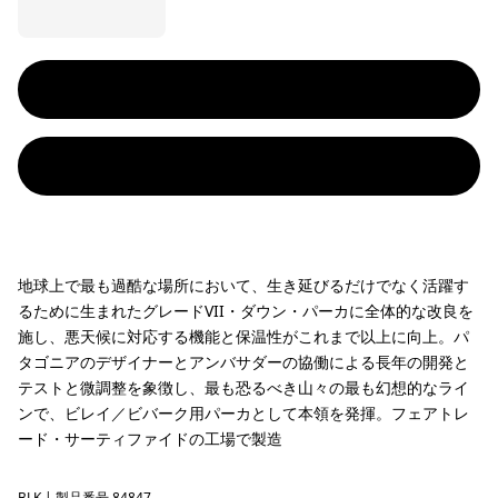
地球上で最も過酷な場所において、生き延びるだけでなく活躍す
るために生まれたグレードVII・ダウン・パーカに全体的な改良を
施し、悪天候に対応する機能と保温性がこれまで以上に向上。パ
タゴニアのデザイナーとアンバサダーの協働による長年の開発と
テストと微調整を象徴し、最も恐るべき山々の最も幻想的なライ
ンで、ビレイ／ビバーク用パーカとして本領を発揮。フェアトレ
ード・サーティファイドの工場で製造
BLK
| 製品番号 84847