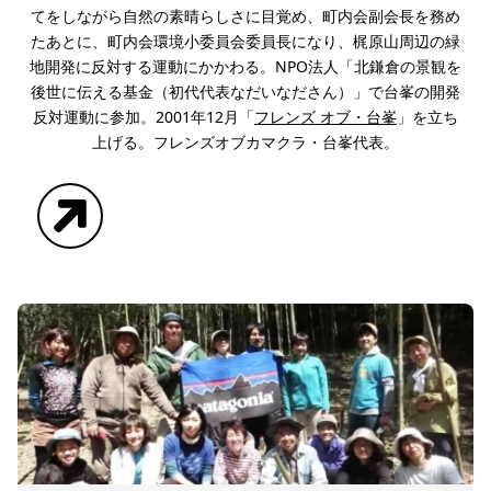
てをしながら自然の素晴らしさに目覚め、町内会副会長を務め
たあとに、町内会環境小委員会委員長になり、梶原山周辺の緑
地開発に反対する運動にかかわる。NPO法人「北鎌倉の景観を
後世に伝える基金（初代代表なだいなださん）」で台峯の開発
反対運動に参加。2001年12月「
フレンズ オブ・台峯
」を立ち
上げる。フレンズオブカマクラ・台峯代表。
Website