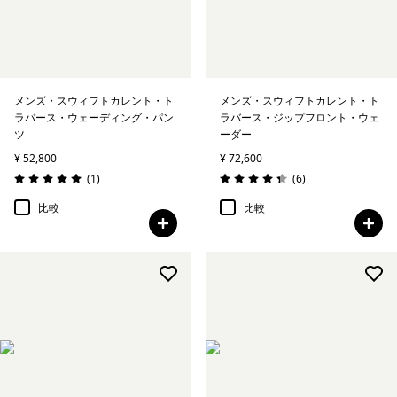
絞り込み
スポーツ
絞り込み
特長
メンズ・スウィフトカレント・ト
メンズ・スウィフトカレント・ト
ラバース・ウェーディング・パン
ラバース・ジップフロント・ウェ
絞り込み
ツ
ーダー
素材
¥ 52,800
¥ 72,600
レビュー
レビュー
(1
)
(6
)
絞り込み
フィット
評価: 5.0 / 5
評価: 4.3 / 5
比較
比較