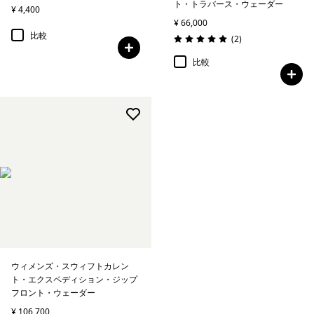
ト・トラバース・ウェーダー
¥ 4,400
¥ 66,000
比較
レビュー
(2
)
評価: 5.0 / 5
比較
ウィメンズ・スウィフトカレン
ト・エクスペディション・ジップ
フロント・ウェーダー
¥ 106,700