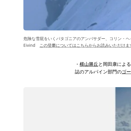
危険な雪屁をいくパタゴニアのアンバサダー、コリン・ヘイリー。P
Eivind
この登攀についてはこちらからお読みいただけま
・
横山勝丘
と岡田康による
誌のアルパイン部門の
ゴー