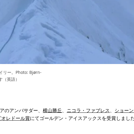
hoto: Bjørn-
ます（英語）
ゴニアのアンバサダー、
横山勝丘
、
ニコラ・ファブレス
、
ショーン
ピオレドール賞
にてゴールデン・アイスアックスを受賞しまし