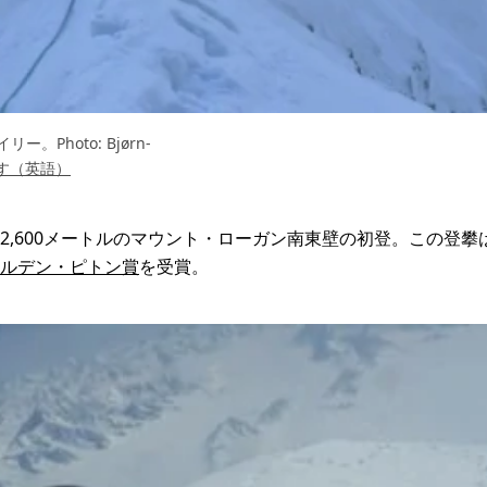
hoto: Bjørn-
す（英語）
2,600メートルのマウント・ローガン南東壁の初登。この登
ルデン・ピトン賞
を受賞。