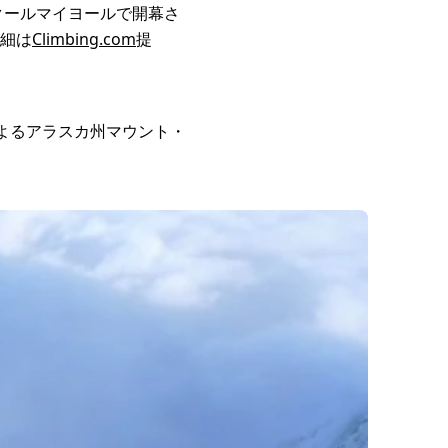
クールマイヨールで開幕さ
細は
Climbing.com
提
よるアラスカ州マウント・