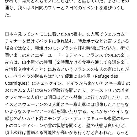
が出て、結局どれもモノにならない」と話していた。まさにその
通り、我々は３日間のフリーと２日間のイベントを遊びつくし
た。
日本を発ってシャモニに着いたのは夜中。友人宅でウェルカム・
ディナーを受けてベッドに倒れ込む。時差ボケなどと言っている
場合ではなく、朝焼けのモンブランを拝む時間に飛び起き、街で
買い出しのあとエギーユ・ド・ミディへ。フランスでの山の楽し
み方は、山小屋での時間（２時間かける食事を通して会話を楽し
み情報交換すること）にあるというフランスの友人の言にしたが
い、ペラペラの財布をはたいて優雅に山小屋〈Refuge des
Cosmiques〉にチェックイン。ドイツから来ていたスキー縦走の
おじさん２人組に彼らの冒険行を聞いたり、オーストリアの若者
クライマー２人組とは明日はどこへ登攀しに行くか話したり、ス
イスとスウェーデンの２人組スキー縦走家には想像したこともな
いようなスキーツアーの話を聞いたりする。それからイケイケな
感じの若いガイド君にモンブラン・デュ・タキュール東壁のルー
トのコンディションや雪の状態を聞くと、壁の状態は良いけど、
頂上稜線は雪崩れる可能性が高いから行くなと言われた。もっと