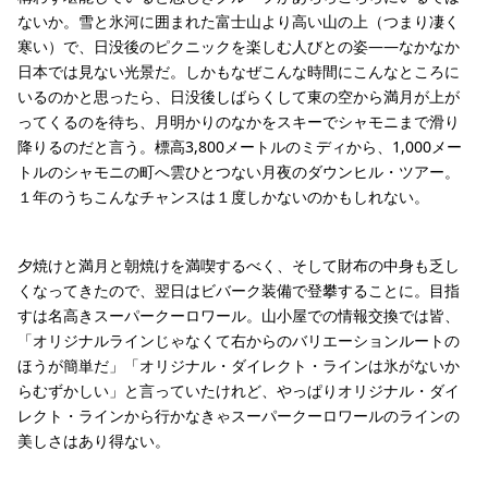
ないか。雪と氷河に囲まれた富士山より高い山の上（つまり凄く
寒い）で、日没後のピクニックを楽しむ人びとの姿――なかなか
日本では見ない光景だ。しかもなぜこんな時間にこんなところに
いるのかと思ったら、日没後しばらくして東の空から満月が上が
ってくるのを待ち、月明かりのなかをスキーでシャモニまで滑り
降りるのだと言う。標高3,800メートルのミディから、1,000メー
トルのシャモニの町へ雲ひとつない月夜のダウンヒル・ツアー。
１年のうちこんなチャンスは１度しかないのかもしれない。
夕焼けと満月と朝焼けを満喫するべく、そして財布の中身も乏し
くなってきたので、翌日はビバーク装備で登攀することに。目指
すは名高きスーパークーロワール。山小屋での情報交換では皆、
「オリジナルラインじゃなくて右からのバリエーションルートの
ほうが簡単だ」「オリジナル・ダイレクト・ラインは氷がないか
らむずかしい」と言っていたけれど、やっぱりオリジナル・ダイ
レクト・ラインから行かなきゃスーパークーロワールのラインの
美しさはあり得ない。