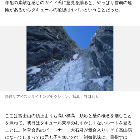
年配の素敵な感じのガイド氏に意見を賜ると、やっぱり雪崩の危
険があるからタキュールの稜線はヤバいということだった。
快適なアイスクライミングセクション。写真：谷口 けい
ここは富士山の頂上よりも高い標高、順応と壁の概念を掴むこと
を兼ねて、初日はタキュール東壁のむずかしくないルートを登る
ことに。体育会系のパートナー、大石君が気合入りすぎて高山病
になってしまっては元も子も無いので、制御気味に。目指すは