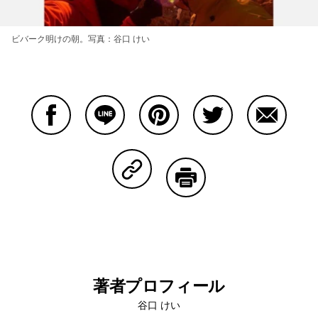
ビバーク明けの朝。写真：谷口 けい
Facebookで共有する
Lineで共有する
Pinterestで共有する
Twitterで共有する
Emailで
Copy Linkで共有する
印刷する
著者プロフィール
谷口 けい