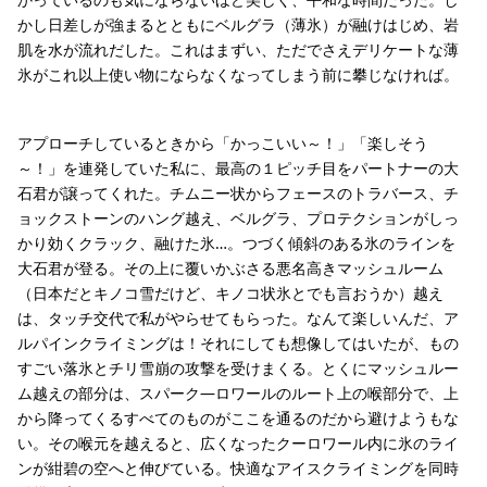
かし日差しが強まるとともにベルグラ（薄氷）が融けはじめ、岩
肌を水が流れだした。これはまずい、ただでさえデリケートな薄
氷がこれ以上使い物にならなくなってしまう前に攀じなければ。
アプローチしているときから「かっこいい～！」「楽しそう
～！」を連発していた私に、最高の１ピッチ目をパートナーの大
石君が譲ってくれた。チムニー状からフェースのトラバース、チ
ョックストーンのハング越え、ベルグラ、プロテクションがしっ
かり効くクラック、融けた氷…。つづく傾斜のある氷のラインを
大石君が登る。その上に覆いかぶさる悪名高きマッシュルーム
（日本だとキノコ雪だけど、キノコ状氷とでも言おうか）越え
は、タッチ交代で私がやらせてもらった。なんて楽しいんだ、ア
ルパインクライミングは！それにしても想像してはいたが、もの
すごい落氷とチリ雪崩の攻撃を受けまくる。とくにマッシュルー
ム越えの部分は、スパーク―ロワールのルート上の喉部分で、上
から降ってくるすべてのものがここを通るのだから避けようもな
い。その喉元を越えると、広くなったクーロワール内に氷のライ
ンが紺碧の空へと伸びている。快適なアイスクライミングを同時