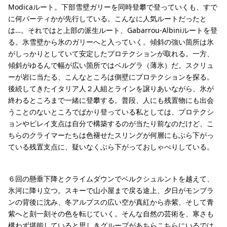
Modicaルート。下部雪壁ガリーを同時登攀で登っていくも、すで
に何パーティかが先行している。こんなに人気ルートだったと
は…。それではと上部の派生ルート、Gabarrou-Albiniルートを登
る。氷雪壁から氷のガリーへと入っていく。傾斜の強い箇所は氷
がしっかりとしていて安定したプロテクションが取れる。一方、
傾斜がゆるんで幅が広い箇所ではベルグラ（薄氷）だ。スクリュ
ーが岩に当たる、こんなところは側壁にプロテクションを探る。
後続してきたイタリア人２人組とラインを譲りあいながら、氷が
終わるところまで一緒に登攀する。普段、人にも残置物にも出会
うことのないところでばかり登っている私としては、プロテクシ
ョンやビレイ支点は自分で構築するのが当たり前なのだけど、こ
ちらのクライマーたちは色褪せたスリングが何層にもぶら下がっ
ている残置支点に、疑いなくぶら下がっておしゃべりしている。
６回の懸垂下降とクライムダウンでベルクシュルントを越えて、
氷河に降り立つ。スキーで山小屋まで戻る途上、夕日がモンブラ
ンの背後に沈み、冬アルプスの広い空が真紅から赤紫、そして青
紫へと刻一刻その色を転じていく。そんな自然の芸術を、寒さも
構わず堪能していると思しきグループがあちらこちらにいるでは