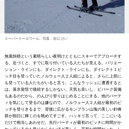
スーパークーロワール。写真：谷口 けい
無風快晴という素晴らしい夜明けとともにスキーでアプローチす
る。近づくと、すでに取り付いている人たちが見える。バリエー
ション・ラインにも、ダイレクト・ラインにも。ダイレクト１ピ
ッチ目を登っていたノルウェー人２人組によると、さらに上部に
も登っている人たちがいると言う。こんなラッシュに遭遇すると
は。落氷覚悟で後続するしかない。天気も良いし、ビバーク装備
もあるのだから、のんびり登りはじめることにする。他のパーテ
ィを気にして登るのは嫌なので、ノルウェー人２人組が最初のピ
ッチを登りきるまで、背後に広がるモンブラン山塊の美しい針峰
群が朝日に輝くのを眺めてすごす。ハッキリ言って、ここにいる
だけで相当しあわせだ。先行パーティが最初のピッチに時間がか
かっているのも気にならないほど美しく、平和な時間だった。し