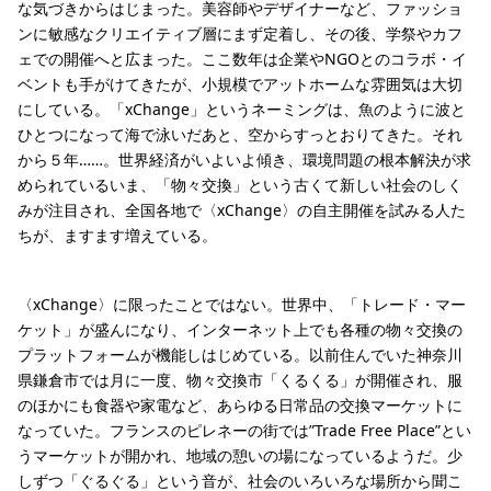
な気づきからはじまった。美容師やデザイナーなど、ファッショ
ンに敏感なクリエイティブ層にまず定着し、その後、学祭やカフ
ェでの開催へと広まった。ここ数年は企業やNGOとのコラボ・イ
ベントも手がけてきたが、小規模でアットホームな雰囲気は大切
にしている。「xChange」というネーミングは、魚のように波と
ひとつになって海で泳いだあと、空からすっとおりてきた。それ
から５年……。世界経済がいよいよ傾き、環境問題の根本解決が求
められているいま、「物々交換」という古くて新しい社会のしく
みが注目され、全国各地で〈xChange〉の自主開催を試みる人た
ちが、ますます増えている。
〈xChange〉に限ったことではない。世界中、「トレード・マー
ケット」が盛んになり、インターネット上でも各種の物々交換の
プラットフォームが機能しはじめている。以前住んでいた神奈川
県鎌倉市では月に一度、物々交換市「くるくる」が開催され、服
のほかにも食器や家電など、あらゆる日常品の交換マーケットに
なっていた。フランスのピレネーの街では”Trade Free Place”とい
うマーケットが開かれ、地域の憩いの場になっているようだ。少
しずつ「ぐるぐる」という音が、社会のいろいろな場所から聞こ