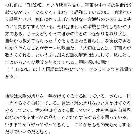
少し前に『THRIVE』という映画を見た。宇宙やすべての生命は全
部つながって「ぐるぐる」まわって調和しているのに、地球とい
う惑星だけが、独自に作り上げた奇妙な一方通行のシステムに基
づいて突きすすんでいる。それはまわりの環境と共存しないやり
方である。じゃあどうやってほかの命とのつながりを取り戻し、
自然から教えてもらった「ぐるぐるまわる暮らし」を実践できる
のか？そんなことがテーマの映画だ。「大切なことは、宇宙人が
教えてくれる」というぶっ飛んだ話の解釈は別にして、私にとっ
てはいろいろな示唆を与えてくれる、興味深い映画だ
（『THRIVE』は十カ国語に訳されていて、
オンライン
でも鑑賞で
きる）。
地球は太陽の周りを一年かけてぐるぐる回っている。さらに一日
一周ぐるぐる自転している。月は地球の周りをひと月かけてぐる
ぐるしている。世の中はぐるぐる回っている。水も空気も自然界
のなかにあるすべての命も、ただひたすらぐるぐる回っている。
いままでそうやってやってきたし、これからもその先もそうする
だけでいいのだと思う。