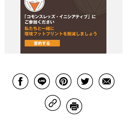
Facebookで共有する
Lineで共有する
Pinterestで共有する
Twitterで共有する
Emailで
Copy Linkで共有する
印刷する