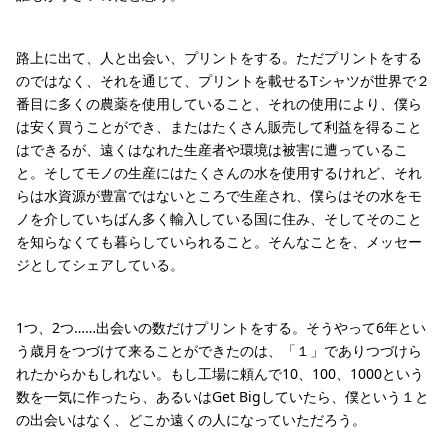
路上に出て、人と出会い、プリントをする。ただプリントをする
のではなく、それを通じて、プリントを載せるTシャツが世界で２
番目に多くの農薬を使用していること、それの使用により、僕ら
は安く買うことができ、またはたくさん販売して利益を得ること
はできるが、遠くはなれた生産者や環境は被害に遭っているこ
と。そしてモノの生産にはたくさんの水を使用するけれど、それ
らは水資源が豊富ではないところで生産され、僕らはその水をモ
ノを介していちばん多く輸入している国に住み、そしてそのこと
を知らなくても暮らしていられること。そんなことを、メッセー
ジとしてシェアしている。
1つ、2つ……出会いの数だけプリントをする。そうやって6年とい
う歳月をつづけて来ることができたのは、「１」でありつづけら
れたからかもしれない。もし工場に頼んで10、100、1000という
数を一気に作ったら、あるいはGet Bigしていたら、僕という１と
の出会いはなく、どこか遠くの人になっていただろう。