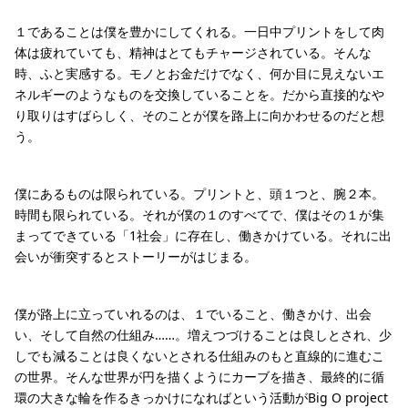
１であることは僕を豊かにしてくれる。一日中プリントをして肉
体は疲れていても、精神はとてもチャージされている。そんな
時、ふと実感する。モノとお金だけでなく、何か目に見えないエ
ネルギーのようなものを交換していることを。だから直接的なや
り取りはすばらしく、そのことが僕を路上に向かわせるのだと想
う。
僕にあるものは限られている。プリントと、頭１つと、腕２本。
時間も限られている。それが僕の１のすべてで、僕はその１が集
まってできている「1社会」に存在し、働きかけている。それに出
会いが衝突するとストーリーがはじまる。
僕が路上に立っていれるのは、１でいること、働きかけ、出会
い、そして自然の仕組み……。増えつづけることは良しとされ、少
しでも減ることは良くないとされる仕組みのもと直線的に進むこ
の世界。そんな世界が円を描くようにカーブを描き、最終的に循
環の大きな輪を作るきっかけになればという活動がBig O project