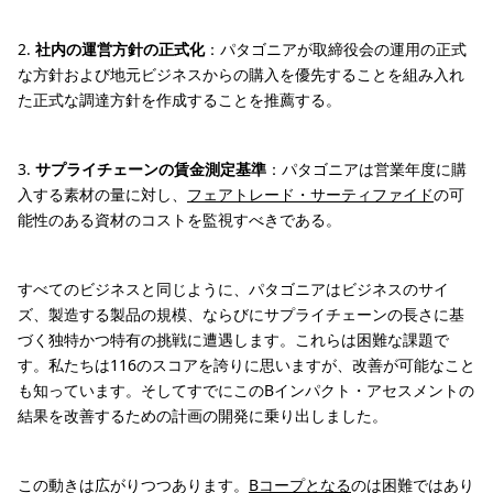
2.
社内の運営方針の正式化
：パタゴニアが取締役会の運用の正式
な方針および地元ビジネスからの購入を優先することを組み入れ
た正式な調達方針を作成することを推薦する。
3.
サプライチェーンの賃金測定基準
：パタゴニアは営業年度に購
入する素材の量に対し、
フェアトレード・サーティファイド
の可
能性のある資材のコストを監視すべきである。
すべてのビジネスと同じように、パタゴニアはビジネスのサイ
ズ、製造する製品の規模、ならびにサプライチェーンの長さに基
づく独特かつ特有の挑戦に遭遇します。これらは困難な課題で
す。私たちは116のスコアを誇りに思いますが、改善が可能なこと
も知っています。そしてすでにこのBインパクト・アセスメントの
結果を改善するための計画の開発に乗り出しました。
この動きは広がりつつあります。
Bコープとなる
のは困難ではあり