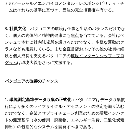
アの
ソーシャル／エンバイロメンタル・レスポンシビリティ
・チ
ームはそれらの基準に基づき、受注の完全拒否権を有する。
3.
社員文化
：パタゴニアの環境は仕事と生活のバランスだけでな
く、個人の肉体的／精神的健康にも焦点を当てている。会社はベ
ンチュラ本社に社内託児所を設けるだけでなく、多様な運動のク
ラスなども用意している。また全直営店およびその他の社員の経
験と個人成長を支えるパタゴニアの
環境インターンシップ・プロ
グラム
は環境大義をさらに支援する。
パタゴニアの改善のチャンス
1.
環境測定基準データ収集の正式化
：パタゴニアはデータ収集慣
行により多くのライフサイクル・アセスメントの測定を織り込む
だけでなく、企業とサプライチェーン創業のための環境インパク
トの測定基準（水の使用、廃棄物、エネルギー消費、二酸化炭素
排出）の包括的なシステムを開発すべきである。