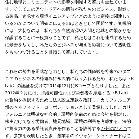
住む地球とコミュニティへの影響を削減する努力も重ねていま
す。そしてこのアウトドアへの情熱が私たちのビジネス、製造す
る製品、追求する
環境イニシアチブ
とどのように密接に関連して
いるのかについて明確に伝えるのはときとして困難です。究極的
には、大切なのは、私たちが自然資源や人間と地球との繋がりを
保護することに一役買うことです。私たちはこれを達成するため
に最善を尽くし、私たちのビジネスが与える影響について透明性
をもちつづけることを目指して努力しています。
これらの努力を正式なものとし、私たちの価値観を将来のパタゴ
ニアのビジネスの枠組みに永久的に取り入れるため、私たちは〈B
Lab〉の認証を受けて2011年12月にBコープとなりました。また
2012年２月には、持続可能性および労働者を厚遇する〈
B Lab
〉
の誓約を採択するために法人設立定款を改訂し、カリフォルニア
州のベネフィット・コーポレーションとして登録しました。カリ
フォルニアは明確な社会的／環境的使命のために会社を指定し、
株主だけでなく労働者、地元地域、環境の利害を考慮する、法的
に拘束力のある受託者責任を作ることを許可する
27州のひとつ
で
す。参加を表明したとき、創業者のイヴォン・シュイナードはこ