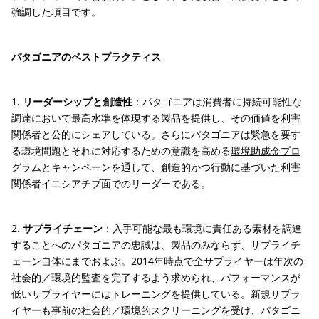
強調した項目です。
パタゴニアのベストプラクティス
1.
リーダーシップと創造性
：パタゴニアは消費者に持続可能性な
調達において最高水準を体現する製品を提供し、その価値を利害
関係者と公的にシェアしている。さらにパタゴニアは緊急を要す
る環境問題とそれに対応するための意識を高める
環境助成金プロ
グラム
とキャンペーンを通して、創造的かつ行動に基づいた利害
関係者イニシアチブ面でのリーダーである。
2.
サプライチェーン
：入手可能な最も環境に責任ある素材を調達
することへのパタゴニアの忠誠は、製品のみならず、サプライチ
ェーン自体にまでおよぶ。2014年時点で全サプライヤーは年次の
社会的／環境的監査を完了するよう求められ、パフォーマンスが
低いサプライヤーにはトレーニングを提供している。新規サプラ
イヤーも事前の社会的／環境的スクリーニングを受け、パタゴニ