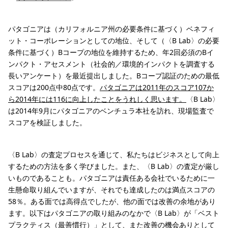
パタゴニアは（カリフォルニア州の必要条件に基づく）ベネフィ
ット・コーポレーションとしての地位、そして（〈B Lab〉の必要
条件に基づく）Bコープの地位を維持するため、年2回必須のBイ
ンパクト・アセスメント（社会的／環境的インパクトを調査する
長いアンケート）を最近提出しました。Bコープ認証のための最低
スコアは200点中80点です。
パタゴニアは2011年のスコア107か
ら2014年には116に向上したことをうれしく思います。
〈B Lab〉
は2014年9月にパタゴニアのベンチュラ本社を訪れ、現場監査で
スコアを検証しました。
〈B Lab〉の査定プロセスを通じて、私たちはビジネスとして向上
するための方法を多く学びました。また、〈B Lab〉の査定が厳し
いものであることも。パタゴニアは責任ある会社でいるために一
生懸命取り組んでいますが、それでも達成したのは満点スコアの
58％。ある面では高得点でしたが、他の面では改善の余地があり
ます。以下はパタゴニアの取り組みのなかで〈B Lab〉が「ベスト
プラクティス（最善慣行）」として、また改善の機会ありとして