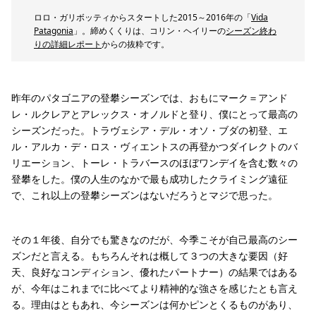
ロロ・ガリボッティからスタートした2015～2016年の「
Vida
Patagonia
」。締めくくりは、コリン・ヘイリーの
シーズン終わ
りの詳細レポート
からの抜粋です。
昨年のパタゴニアの登攀シーズンでは、おもにマーク＝アンド
レ・ルクレアとアレックス・オノルドと登り、僕にとって最高の
シーズンだった。トラヴェシア・デル・オソ・ブダの初登、エ
ル・アルカ・デ・ロス・ヴィエントスの再登かつダイレクトのバ
リエーション、トーレ・トラバースのほぼワンデイを含む数々の
登攀をした。僕の人生のなかで最も成功したクライミング遠征
で、これ以上の登攀シーズンはないだろうとマジで思った。
その１年後、自分でも驚きなのだが、今季こそが自己最高のシー
ズンだと言える。もちろんそれは概して３つの大きな要因（好
天、良好なコンディション、優れたパートナー）の結果ではある
が、今年はこれまでに比べてより精神的な強さを感じたとも言え
る。理由はともあれ、今シーズンは何かピンとくるものがあり、