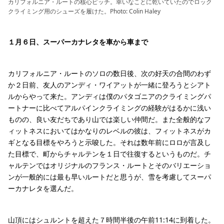
カリフォルニア・ルートの核心ピッチ。幸いなことに乾いていたのでロック
クライミング用のシューズを履けた。Photo: Colin Haley
１月６日、スーパーカナレタを車から車まで
カリフォルニア・ルートのソロの数日後、次の好天の合間のわず
か２日前、友人のアンディ・ワイアットが一緒に登ろうとシアト
ルからやって来た。アンディは僕のパタゴニアのクライミングパ
ートナーに比べてアルパインクライミングの経験がはるかに浅い
ものの、良い友だちであり山では楽しい仲間だ。また全般的なフ
ィットネスにおいてはかなりのレベルの彼は、フィットネスがカ
ギとなる目標をやろうと示唆した。それは数年前にロロが言及し
た目標で、町からチャルテンを１日で往復するというものだ。チ
ャルテンではオリジナルのフランス・ルートとそのバリエーショ
ンが一般的には最も早いルートだと思うが、雪を考慮してスーパ
ーカナレタを選んだ。
山頂にはシュルントを超えた７時間半後の午前11:14に到着した。