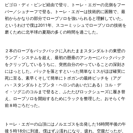
ピゴロ・ディ・ビンビ経由で登り、トーレ・エガーの北側をフー
バー／シュナーフで登る。トーレ・エガーは技術的に困難で、最
初からかなりの部分でロープソロを強いられると理解していた。
というわけで僕は2011年、スコーミッシュでロープソロの技術を
磨くために北半球の夏期の多くの時間を過ごした。
２本のロープをバックパックに入れたままスタンダルトの東壁の
ランプ・システムを超え、最初の懸垂のアンカーにバックパック
をクリップしているうちに、突然自分のやっていることの深刻さ
にはっとした。パックを落とすといった簡単なミスがほぼ確実に
死に至る。素早くそして簡単にトボガンの最終ピッチを（アグ
ハ・スタンダルトとプンタ・ヘロンのあいだにある）コル・デ
イ・ソグニのコルまで登ると、ふたたびロックシューズに履き替
え、ロープソロを開始するためにラックを整理した。おそらく午
前８時ごろだった。
トーレ・エガーの山頂にはノルエゴスを出発した16時間半後の午
後５時18分に到達。僕はずぶ濡れになり、疲れ、空腹だったが、