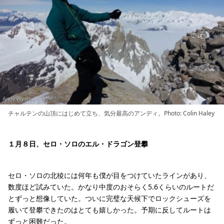
チャルテンの山頂にはじめて立ち、気分最高のアンディ。Photo: Colin Haley
１月８日、セロ・ソロのエル・ドラゴン登攀
セロ・ソロの北稜には何年も僕が目をつけていたラインがあり、
数度ほど試みていた。かなり中度のおそらく5.6くらいのルートだ
とずっと想像していた。ついに完璧な天候下でロックシューズを
履いて登攀できたのはとても嬉しかった。予期に反してルートは
ずっと困難だった。