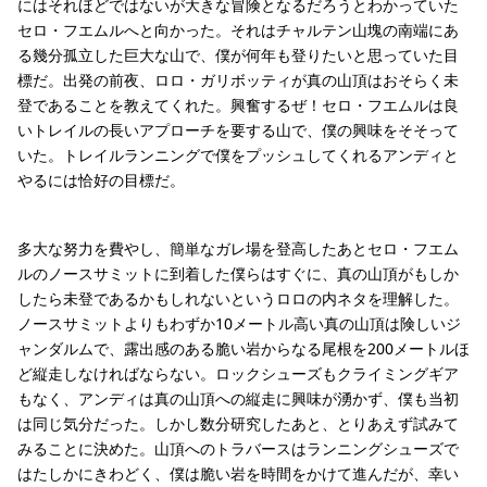
にはそれほどではないが大きな冒険となるだろうとわかっていた
セロ・フエムルへと向かった。それはチャルテン山塊の南端にあ
る幾分孤立した巨大な山で、僕が何年も登りたいと思っていた目
標だ。出発の前夜、ロロ・ガリボッティが真の山頂はおそらく未
登であることを教えてくれた。興奮するぜ！セロ・フエムルは良
いトレイルの長いアプローチを要する山で、僕の興味をそそって
いた。トレイルランニングで僕をプッシュしてくれるアンディと
やるには恰好の目標だ。
多大な努力を費やし、簡単なガレ場を登高したあとセロ・フエム
ルのノースサミットに到着した僕らはすぐに、真の山頂がもしか
したら未登であるかもしれないというロロの内ネタを理解した。
ノースサミットよりもわずか10メートル高い真の山頂は険しいジ
ャンダルムで、露出感のある脆い岩からなる尾根を200メートルほ
ど縦走しなければならない。ロックシューズもクライミングギア
もなく、アンディは真の山頂への縦走に興味が湧かず、僕も当初
は同じ気分だった。しかし数分研究したあと、とりあえず試みて
みることに決めた。山頂へのトラバースはランニングシューズで
はたしかにきわどく、僕は脆い岩を時間をかけて進んだが、幸い