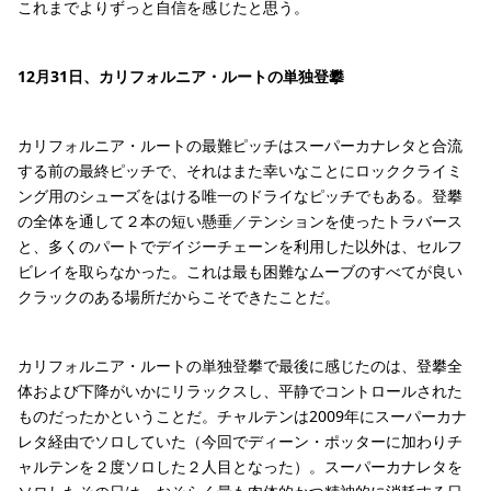
これまでよりずっと自信を感じたと思う。
12月31日、カリフォルニア・ルートの単独登攀
カリフォルニア・ルートの最難ピッチはスーパーカナレタと合流
する前の最終ピッチで、それはまた幸いなことにロッククライミ
ング用のシューズをはける唯一のドライなピッチでもある。登攀
の全体を通して２本の短い懸垂／テンションを使ったトラバース
と、多くのパートでデイジーチェーンを利用した以外は、セルフ
ビレイを取らなかった。これは最も困難なムーブのすべてが良い
クラックのある場所だからこそできたことだ。
カリフォルニア・ルートの単独登攀で最後に感じたのは、登攀全
体および下降がいかにリラックスし、平静でコントロールされた
ものだったかということだ。チャルテンは2009年にスーパーカナ
レタ経由でソロしていた（今回でディーン・ポッターに加わりチ
ャルテンを２度ソロした２人目となった）。スーパーカナレタを