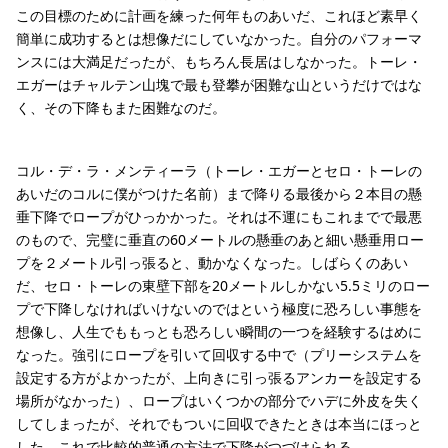
この目標のために計画を練った何年ものあいだ、これほど素早く
簡単に成功するとは想像だにしていなかった。自分のパフォーマ
ンスには大満足だったが、もちろん長居はしなかった。トーレ・
エガーはチャルテン山塊で最も登攀が困難な山というだけではな
く、その下降もまた困難なのだ。
コル・デ・ラ・メンティーラ（トーレ・エガーとセロ・トーレの
あいだのコルに僕がつけた名前）まで降りる最後から２本目の懸
垂下降でロープがひっかかった。それは不運にもこれまでで最悪
のもので、完璧に垂直の60メートルの懸垂のあと細い懸垂用ロー
プを２メートル引っ張ると、動かなくなった。しばらくのあい
だ、セロ・トーレの東壁下部を20メートルしかない5.5ミリのロー
プで下降しなければいけないのではという極度に恐ろしい事態を
想像し、人生でももっとも恐ろしい瞬間の一つを経験するはめに
なった。強引にロープを引いて回収する中で（プリーシステムを
設定する方がよかったが、上向きに引っ張るアンカーを設定する
場所がなかった）、ロープはいくつかの部分でハデに外皮を失く
してしまったが、それでもついに回収できたときは本当にほっと
した。これで比較的普通の方法で下降がつづけられる。