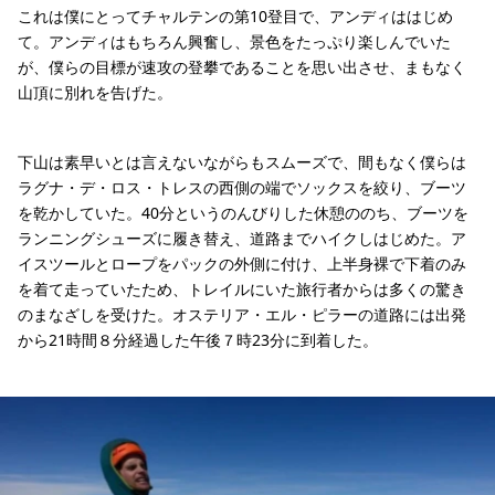
これは僕にとってチャルテンの第10登目で、アンディははじめ
て。アンディはもちろん興奮し、景色をたっぷり楽しんでいた
が、僕らの目標が速攻の登攀であることを思い出させ、まもなく
山頂に別れを告げた。
下山は素早いとは言えないながらもスムーズで、間もなく僕らは
ラグナ・デ・ロス・トレスの西側の端でソックスを絞り、ブーツ
を乾かしていた。40分というのんびりした休憩ののち、ブーツを
ランニングシューズに履き替え、道路までハイクしはじめた。ア
イスツールとロープをパックの外側に付け、上半身裸で下着のみ
を着て走っていたため、トレイルにいた旅行者からは多くの驚き
のまなざしを受けた。オステリア・エル・ピラーの道路には出発
から21時間８分経過した午後７時23分に到着した。