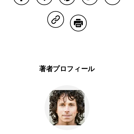
Facebookで共有する
Lineで共有する
Pinterestで共有する
Twitterで共有する
Emailで
Copy Linkで共有する
印刷する
著者プロフィール