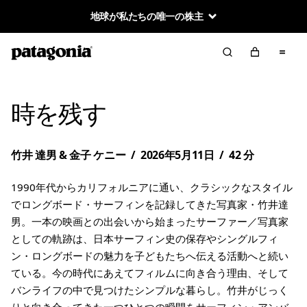
地球が私たちの唯一の株主
時を残す
竹井 達男 & 金子 ケニー
/
2026年5月11日
/
42 分
1990年代からカリフォルニアに通い、クラシックなスタイル
でロングボード・サーフィンを記録してきた写真家・竹井達
男。一本の映画との出会いから始まったサーファー／写真家
としての軌跡は、日本サーフィン史の保存やシングルフィ
ン・ロングボードの魅力を子どもたちへ伝える活動へと続い
ている。今の時代にあえてフィルムに向き合う理由、そして
バンライフの中で見つけたシンプルな暮らし。竹井がじっく