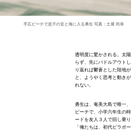
手広ビーチで息子の玄と海に入る勇生 写真：土屋 尚幸
透明度に驚かされる。太陽
らず、先にパドルアウトし
り返れば鬱蒼とした陸地が
と、ようやく思考と動きが
れない。
勇生は、奄美大島で唯一、
ビーチで、小学六年生の時
ードを友人３人で回し乗り
「俺たちは、初代ビラボー