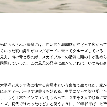
光に照らされた海底には、白い砂と珊瑚礁が混ざって広がって
ていった碇山勇生がロングボードに乗ってクルーズしている。
見え、海の青と森の緑、スカイブルーの諧調に頭の中が染めら
同調していった。この風景の只中に生きていれば、いつも心身
太平洋と東シナ海に接する赤尾木という集落で生まれた。家か
にボディーボードで波乗りを始める。中学になって譲り受けた
し、もう１本ツインフィンをもらって、２本を３人で順番に乗
イズ。初代で終わったけど」と笑うように、90年代半ば、ビ