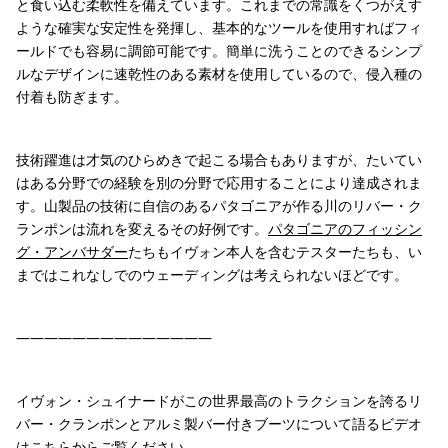
と食い込む柔軟性を備えています。これまでの常識をくつがえす
ような確実な安定性を発揮し、基本的なツールを使用すればフィ
ールドでも容易に調節可能です。簡単に洗うことのできるシンプ
ルなデザインに速乾性のある素材を使用しているので、侵入種の
付着も防ぎます。
技術躍進は才気のひらめきで起こる場合もありますが、たいてい
はある分野での経験を別の分野で応用することにより達成されま
す。山製品の技術に自信のあるパタゴニアが作る川のリバー・ク
ランポンは流れを変えるその好例です。
パタゴニアのフィッシン
グ・アンバサダー
たちもイヴォン本人を含むテスターたちも、い
まではこれなしでのウェーディングは考えられないほどです。
——————————————
イヴォン・シュイナードがこの世界最高のトラクションを誇るリ
バー・クランポンとアルミ製バー付きブーツについて語るビデオ
はこちらからご覧ください。