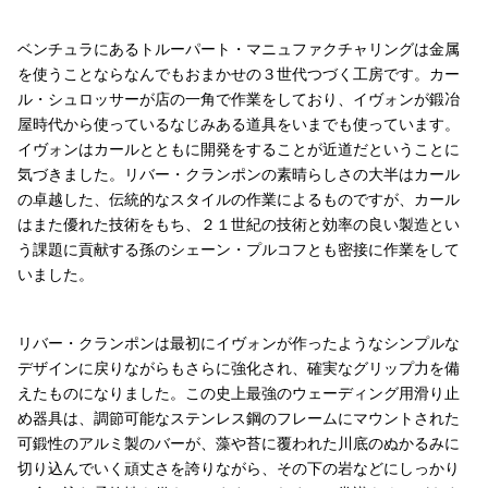
ベンチュラにあるトルーパート・マニュファクチャリングは金属
を使うことならなんでもおまかせの３世代つづく工房です。カー
ル・シュロッサーが店の一角で作業をしており、イヴォンが鍛冶
屋時代から使っているなじみある道具をいまでも使っています。
イヴォンはカールとともに開発をすることが近道だということに
気づきました。リバー・クランポンの素晴らしさの大半はカール
の卓越した、伝統的なスタイルの作業によるものですが、カール
はまた優れた技術をもち、２１世紀の技術と効率の良い製造とい
う課題に貢献する孫のシェーン・プルコフとも密接に作業をして
いました。
リバー・クランポンは最初にイヴォンが作ったようなシンプルな
デザインに戻りながらもさらに強化され、確実なグリップ力を備
えたものになりました。この史上最強のウェーディング用滑り止
め器具は、調節可能なステンレス鋼のフレームにマウントされた
可鍛性のアルミ製のバーが、藻や苔に覆われた川底のぬかるみに
切り込んでいく頑丈さを誇りながら、その下の岩などにしっかり