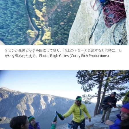
ケビンが最終ピッチを回収して登り、頂上のトミーと合流すると同時に、た
がいを褒めたたえる。Photo: Bligh Gillies (Corey Rich Productions)