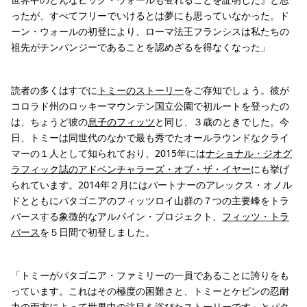
ったが、すべてフリーでいけるとは夢にも思っていなかった。ド
ーン・ウォールの初登により、ローマ法王フランシスは私たちの
祖先がチンパンジーであることを認めざるを得なくなった」
読者の多くはすでに
トミーのストーリー
をご存知でしょう。彼が
コロラド州のロッキーマウンテン国立公園で初ルートを登ったの
は、ちょうど彼の
息子のフィッツ
と同じ、３歳のときでした。今
日、トミーは同世代のなかで最も秀でたオールラウンドなクライ
マーの１人として知られており、2015年には
ナショナル・ジオグ
ラフィック誌のアドベンチャラーズ・オブ・ザ・イヤー
にも挙げ
られています。2014年２月にはパートナーのアレックス・オノル
ドとともにパタゴニアのフィッツロイ山群の７つの主要峰をトラ
バースする象徴的なアルパイン・プロジェクト、
フィッツ・トラ
バース
を５日間で初登しました。
「トミーがパタゴニア・ファミリーの一員であることに誇りをも
っています。これはその極度の困難さと、トミーとケビンの忍耐
力の両方によって世界中の注目を浴びたストーリーです」とパタ