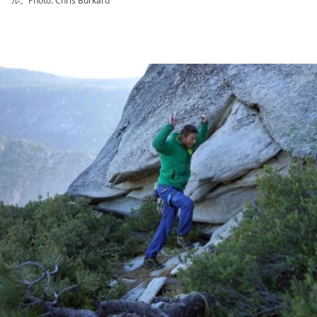
ル。Photo: Chris Burkard