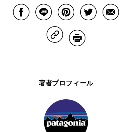
Facebookで共有する
Lineで共有する
Pinterestで共有する
Twitterで共有する
Emailで
Copy Linkで共有する
印刷する
著者プロフィール