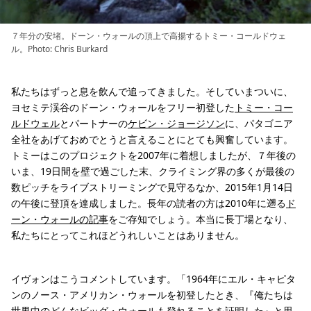
７年分の安堵。ドーン・ウォールの頂上で高揚するトミー・コールドウェ
ル。Photo: Chris Burkard
私たちはずっと息を飲んで追ってきました。そしていまついに、
ヨセミテ渓谷のドーン・ウォールをフリー初登した
トミー・コー
ルドウェル
とパートナーの
ケビン・ジョージソン
に、パタゴニア
全社をあげておめでとうと言えることにとても興奮しています。
トミーはこのプロジェクトを2007年に着想しましたが、７年後の
いま、19日間を壁で過ごした末、クライミング界の多くが最後の
数ピッチをライブストリーミングで見守るなか、2015年1月14日
の午後に登頂を達成しました。長年の読者の方は2010年に遡る
ド
ーン・ウォールの記事
をご存知でしょう。本当に長丁場となり、
私たちにとってこれほどうれしいことはありません。
イヴォンはこうコメントしています。「1964年にエル・キャピタ
ンのノース・アメリカン・ウォールを初登したとき、『俺たちは
世界中のどんなビッグ・ウォールも登れることを証明した』と思