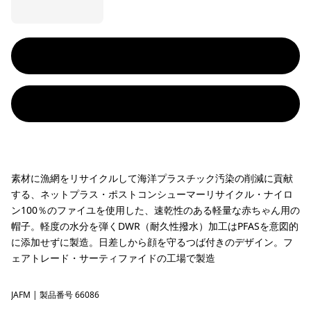
素材に漁網をリサイクルして海洋プラスチック汚染の削減に貢献
する、ネットプラス・ポストコンシューマーリサイクル・ナイロ
ン100％のファイユを使用した、速乾性のある軽量な赤ちゃん用の
帽子。軽度の水分を弾くDWR（耐久性撥水）加工はPFASを意図的
に添加せずに製造。日差しから顔を守るつば付きのデザイン。フ
ェアトレード・サーティファイドの工場で製造
JAFM
Jaggy: Faded Magenta
| 製品番号 66086