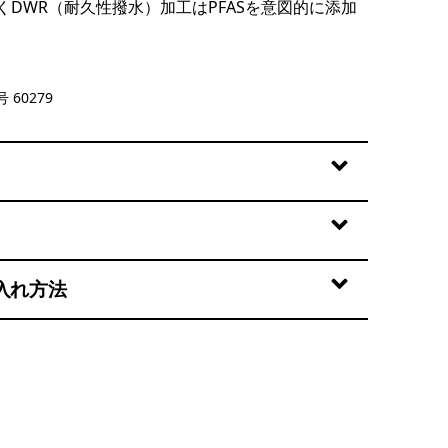
くDWR（耐久性撥水）加工はPFASを意図的に添加
 Shore Blue
 60279
入れ方法