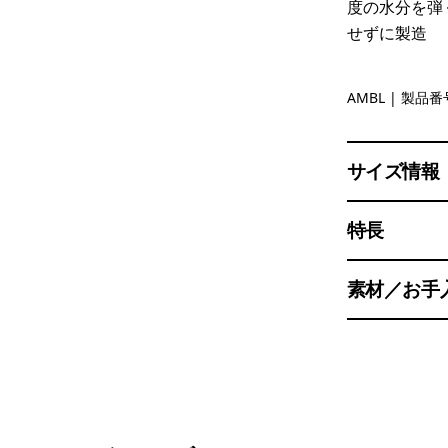
度の水分を弾
せずに製造
Amazonia:
AMBL
| 製品番号
サイズ情報
特長
素材／お手