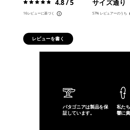
4.8 / 5
サイズ通り
評価:
4.8 / 5
16レビューに基づく
57%
レビュアーのうち
レビューを書く
パタゴニアは製品を保
私た
証しています。
響に
製品保証を見る
フット