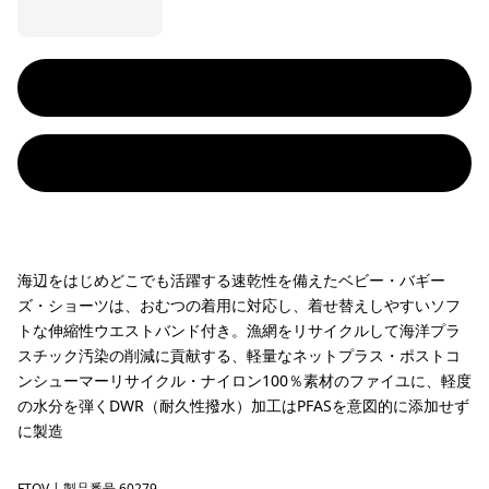
海辺をはじめどこでも活躍する速乾性を備えたベビー・バギー
ズ・ショーツは、おむつの着用に対応し、着せ替えしやすいソフ
トな伸縮性ウエストバンド付き。漁網をリサイクルして海洋プラ
スチック汚染の削減に貢献する、軽量なネットプラス・ポストコ
ンシューマーリサイクル・ナイロン100％素材のファイユに、軽度
の水分を弾くDWR（耐久性撥水）加工はPFASを意図的に添加せず
に製造
FTQV
| 製品番号 60279