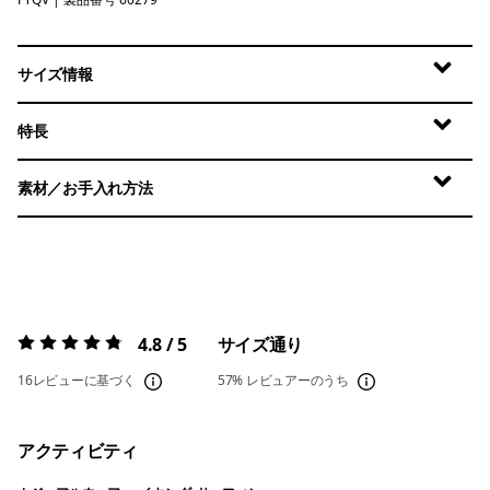
Fruity Times: Quiet Violet
サイズ情報
特長
素材／お手入れ方法
4.8 / 5
サイズ通り
評価:
4.8 / 5
16レビューに基づく
57%
レビュアーのうち
アクティビティ