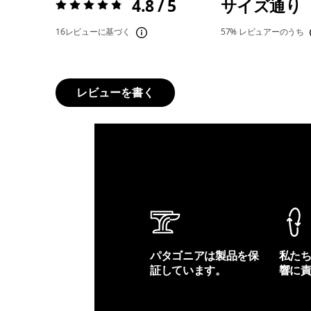
4.8 / 5
サイズ通り
評価:
4.8 / 5
16レビューに基づく
57%
レビュアーのうち
レビューを書く
パタゴニアは製品を保
私た
証しています。
響に
製品保証を見る
フット