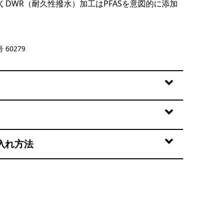
くDWR（耐久性撥水）加工はPFASを意図的に添加
n: Aqua Stone
 60279
入れ方法