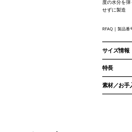
度の水分を弾
せずに製造
Royal Fre
RFAQ
| 製品番号
サイズ情報
特長
素材／お手