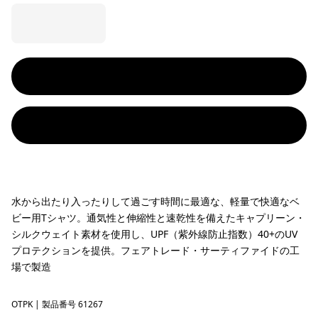
水から出たり入ったりして過ごす時間に最適な、軽量で快適なベ
ビー用Tシャツ。通気性と伸縮性と速乾性を備えたキャプリーン・
シルクウェイト素材を使用し、UPF（紫外線防止指数）40+のUV
プロテクションを提供。フェアトレード・サーティファイドの工
場で製造
OTPK
'95 Oval Logo Tropiclimb: Pickled Pink
| 製品番号 61267