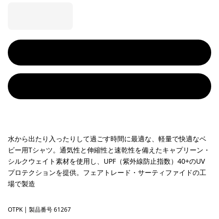
水から出たり入ったりして過ごす時間に最適な、軽量で快適なベ
ビー用Tシャツ。通気性と伸縮性と速乾性を備えたキャプリーン・
シルクウェイト素材を使用し、UPF（紫外線防止指数）40+のUV
プロテクションを提供。フェアトレード・サーティファイドの工
場で製造
OTPK
'95 Oval Logo Tropiclimb: Pickled Pink
| 製品番号 61267