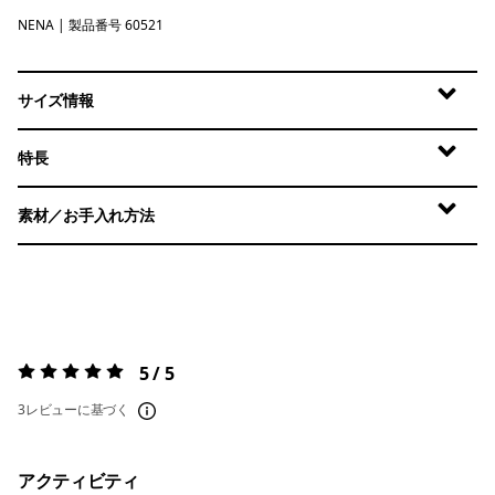
NENA
New Navy
| 製品番号 60521
サイズ情報
特長
素材／お手入れ方法
5 / 5
評価:
5 / 5
3レビューに基づく
アクティビティ