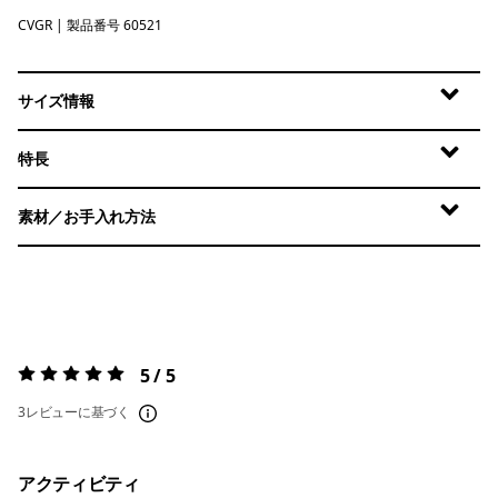
CVGR
Cover Green
| 製品番号 60521
サイズ情報
特長
素材／お手入れ方法
5 / 5
評価:
5 / 5
3レビューに基づく
アクティビティ