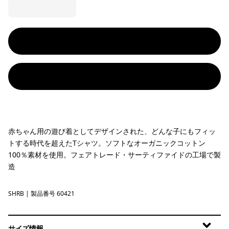
赤ちゃん用の遊び着としてデザインされた、どんな子にもフィッ
トする時代を超えたTシャツ。ソフトなオーガニックコットン
100％素材を使用。フェアトレード・サーティファイドの工場で製
造
SHRB
Shore Blue
| 製品番号 60421
サイズ情報