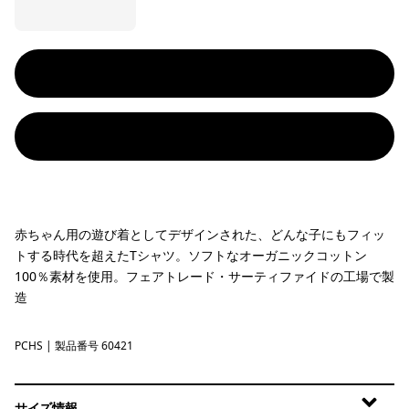
赤ちゃん用の遊び着としてデザインされた、どんな子にもフィッ
トする時代を超えたTシャツ。ソフトなオーガニックコットン
100％素材を使用。フェアトレード・サーティファイドの工場で製
造
PCHS
Peach Sherbet
| 製品番号 60421
サイズ情報