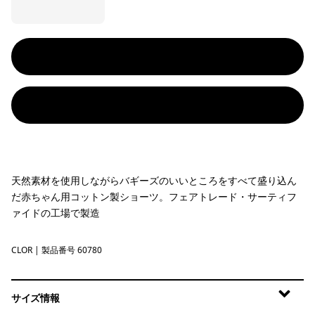
天然素材を使用しながらバギーズのいいところをすべて盛り込ん
だ赤ちゃん用コットン製ショーツ。フェアトレード・サーティフ
ァイドの工場で製造
CLOR
Coal Orange
| 製品番号 60780
サイズ情報