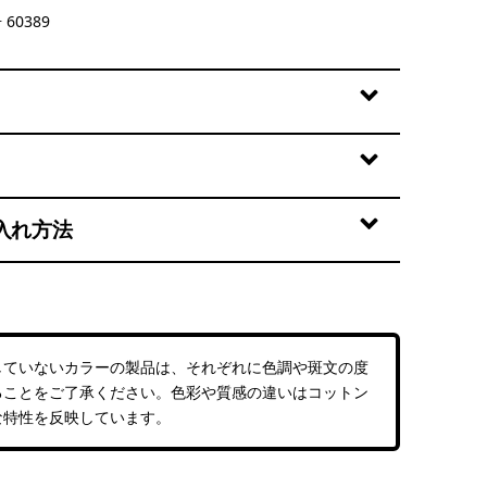
ins: Thin Ice
60389
入れ方法
していないカラーの製品は、それぞれに色調や斑文の度
ることをご了承ください。色彩や質感の違いはコットン
な特性を反映しています。