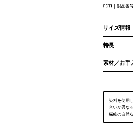
Pink Dolph
PDTI
| 製品番号 
サイズ情報
特長
素材／お手
染料を使用
合いが異な
繊維の自然