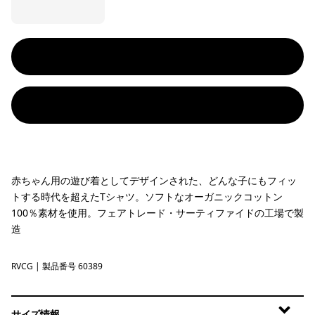
赤ちゃん用の遊び着としてデザインされた、どんな子にもフィッ
トする時代を超えたTシャツ。ソフトなオーガニックコットン
100％素材を使用。フェアトレード・サーティファイドの工場で製
造
RVCG
River Camp: Celery Green
| 製品番号 60389
サイズ情報