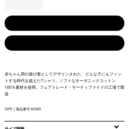
赤ちゃん用の遊び着としてデザインされた、どんな子にもフィッ
トする時代を超えたTシャツ。ソフトなオーガニックコットン
100％素材を使用。フェアトレード・サーティファイドの工場で製
造
SFPE
Surf Shelly: Peach Sherbet
| 製品番号 60389
サイズ情報