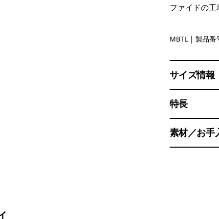
ファイドの工
Mother Ra
MBTL
| 製品番号
サイズ情報
特長
素材／お手
ィ