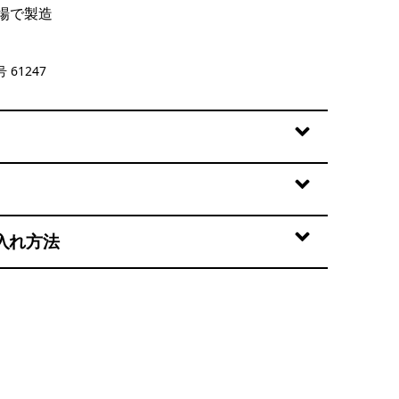
場で製造
ys Band: Early Teal
 61247
入れ方法