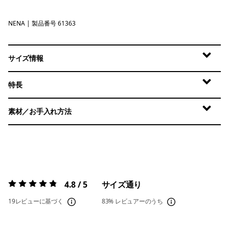
NENA
New Navy
| 製品番号 61363
サイズ情報
特長
素材／お手入れ方法
4.8 / 5
サイズ通り
評価:
4.8 / 5
19レビューに基づく
83%
レビュアーのうち