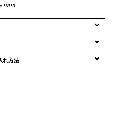
ogo: Ink Black
 33535
入れ方法