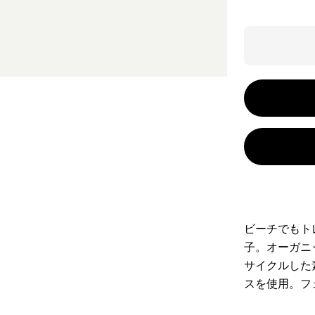
ビーチでもト
子。オーガニ
サイクルした
スを使用。フ