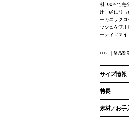
材100％で
用。頭にぴっ
ーガニックコ
ッシュを使用
ーティファイ
Flying Fis
FFBC
| 製品番号 
サイズ情報
特長
素材／お手