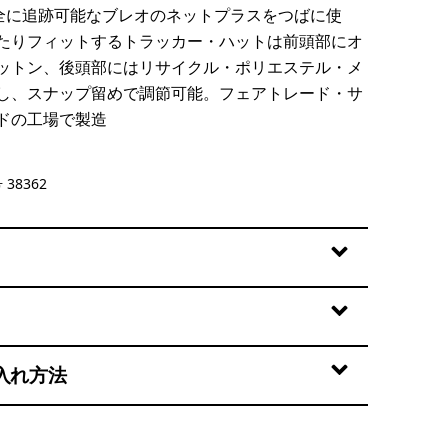
完全に追跡可能なブレオのネットプラスをつばに使
たりフィットするトラッカー・ハットは前頭部にオ
ットン、後頭部にはリサイクル・ポリエステル・メ
し、スナップ留めで調節可能。フェアトレード・サ
ドの工場で製造
h Fork: Bobcat Brown
38362
入れ方法