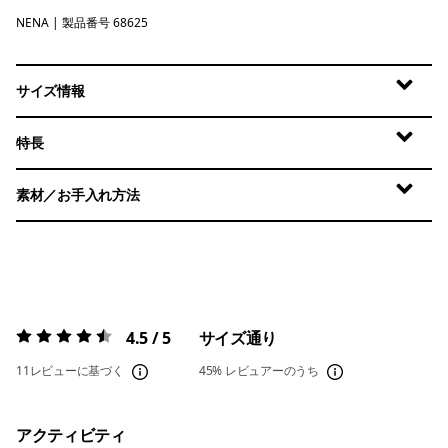
NENA
New Navy
| 製品番号 68625
サイズ情報
特長
素材／お手入れ方法
4.5 / 5
サイズ通り
評価:
4.5 / 5
11レビューに基づく
45%
レビュアーのうち
アクティビティ