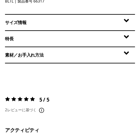
BLTL
Boardshort Logo: Early Teal
| 製品番号 66317
サイズ情報
特長
素材／お手入れ方法
5 / 5
評価:
5 / 5
2レビューに基づく
アクティビティ