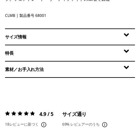
CLMB
Clement Blue
| 製品番号 68001
サイズ情報
特長
素材／お手入れ方法
4.9 / 5
サイズ通り
評価:
4.9 / 5
18レビューに基づく
69%
レビュアーのうち