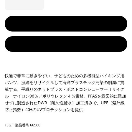
快適で非常に動きやすい、子どものための多機能型ハイキング用
パンツ。漁網をリサイクルして海洋プラスチック汚染の削減に貢
献する、平織りのネットプラス・ポストコンシューマーリサイク
ル・ナイロン96％／ポリウレタン４％素材。PFASを意図的に添加
せずに製造されたDWR（耐久性撥水）加工済みで、UPF（紫外線
防止指数）40+のUVプロテクションを提供
FEG
Forge Grey w/Forge Grey
| 製品番号 66560