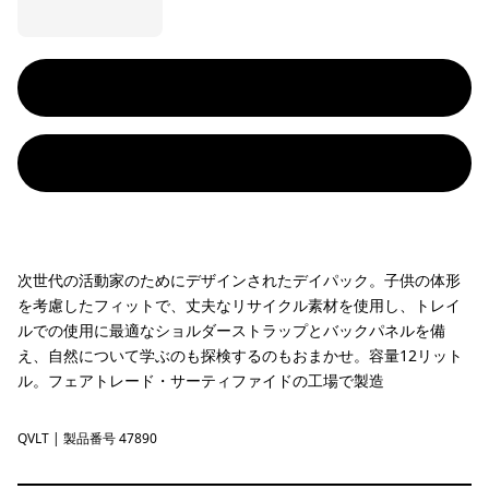
次世代の活動家のためにデザインされたデイパック。子供の体形
を考慮したフィットで、丈夫なリサイクル素材を使用し、トレイ
ルでの使用に最適なショルダーストラップとバックパネルを備
え、自然について学ぶのも探検するのもおまかせ。容量12リット
ル。フェアトレード・サーティファイドの工場で製造
QVLT
Quiet Violet
| 製品番号 47890