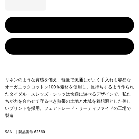
リネンのような質感を備え、軽量で風通しがよく手入れも容易な
オーガニックコットン100％素材を使用し、長持ちするよう作られ
たタイダル・スレッズ・シャツは快適に遊べるデザインで、私た
ちが力を合わせて守るべき熱帯の土地と水域を着想源とした美し
いプリントを採用。フェアトレード・サーティファイドの工場で
製造
SANL
Sardines: Natural
| 製品番号 62560