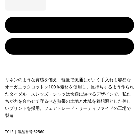
リネンのような質感を備え、軽量で風通しがよく手入れも容易な
オーガニックコットン100％素材を使用し、長持ちするよう作られ
たタイダル・スレッズ・シャツは快適に遊べるデザインで、私た
ちが力を合わせて守るべき熱帯の土地と水域を着想源とした美し
いプリントを採用。フェアトレード・サーティファイドの工場で
製造
TCLE
Tropiclimb: Hot Ember
| 製品番号 62560