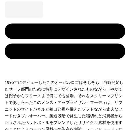
1995年にデビューしたこのオーバルロゴはそもそも、当時発足し
たサーフ部門のために特別にデザインされたものながら、やがて
は帽子からフリースまで何にでも登場。それをスクリーンプリン
トであしらったこのメンズ・アップライザル・フーディは、リブ
ニットのサイドパネルと袖口と裾を備えたソフトながら丈夫なフ
ード付きプルオーバー。製造段階で発生した端切れと消費者から
回収されたペットボトルをブレンドしたリサイクル素材を使用す
ることによりバージン原料への依存を削減。フェアトレード・サ