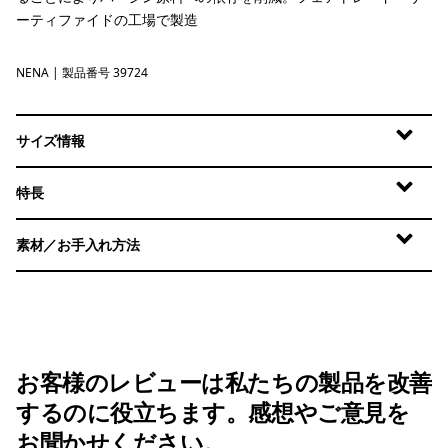
ーティファイドの工場で製造
NENA
New Navy
| 製品番号 39724
サイズ情報
特長
素材／お手入れ方法
お客様のレビューは私たちの製品を改善
するのに役立ちます。感想やご意見を
お聞かせください。