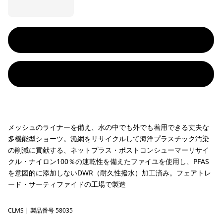
メッシュのライナーを備え、水の中でも外でも着用できる丈夫な
多機能型ショーツ。漁網をリサイクルして海洋プラスチック汚染
の削減に貢献する、ネットプラス・ポストコンシューマーリサイ
クル・ナイロン100％の速乾性を備えたファイユを使用し、PFAS
を意図的に添加しないDWR（耐久性撥水）加工済み。フェアトレ
ード・サーティファイドの工場で製造
CLMS
Climbing Stripe: Still Blue
| 製品番号 58035