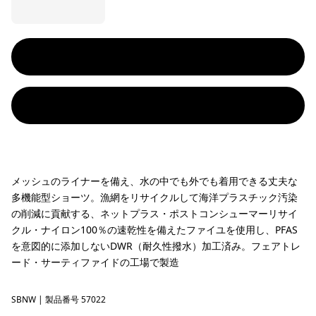
メッシュのライナーを備え、水の中でも外でも着用できる丈夫な
多機能型ショーツ。漁網をリサイクルして海洋プラスチック汚染
の削減に貢献する、ネットプラス・ポストコンシューマーリサイ
クル・ナイロン100％の速乾性を備えたファイユを使用し、PFAS
を意図的に添加しないDWR（耐久性撥水）加工済み。フェアトレ
ード・サーティファイドの工場で製造
SBNW
Solar Blocks: New Navy
| 製品番号 57022