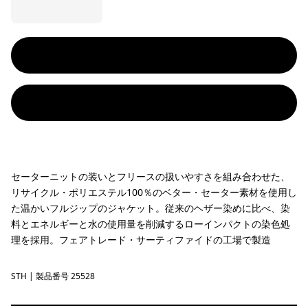
セーターニットの装いとフリースの扱いやすさを組み合わせた、
リサイクル・ポリエステル100％のベター・セーター素材を使用し
た温かいフルジップのジャケット。従来のヘザー染めに比べ、染
料とエネルギーと水の使用量を削減するローインパクトの染色処
理を採用。フェアトレード・サーティファイドの工場で製造
STH
Stonewash
| 製品番号 25528