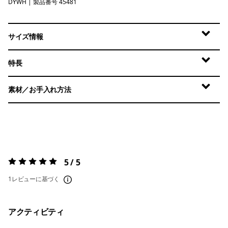
DYWH
Dyno White
| 製品番号 45481
サイズ情報
特長
素材／お手入れ方法
5 / 5
評価:
5 / 5
1レビューに基づく
アクティビティ