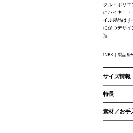
クル・ポリエ
にハイキュ・
イル製品はす
に保つデザイ
造
Ink Black
INBK
| 製品番号
サイズ情報
特長
素材／お手