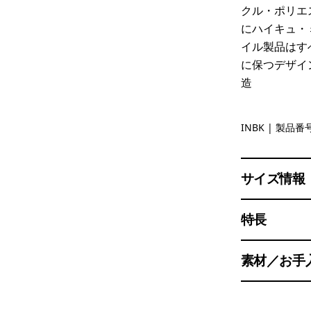
クル・ポリエ
にハイキュ・
イル製品はす
に保つデザイ
造
Ink Black
INBK
| 製品番号
サイズ情報
特長
素材／お手