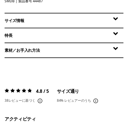
SMDB
Smolder Blue
| 製品番号 44487
サイズ情報
特長
素材／お手入れ方法
4.8 / 5
サイズ通り
評価:
4.8 / 5
38レビューに基づく
84%
レビュアーのうち
アクティビティ