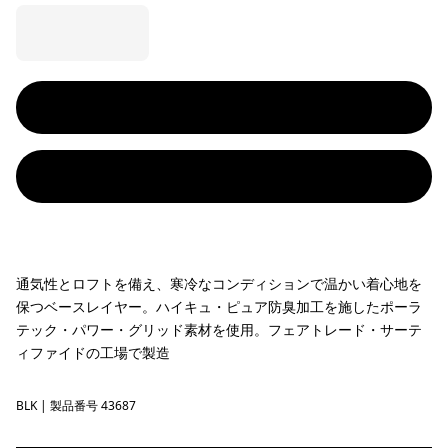
通気性とロフトを備え、寒冷なコンディションで温かい着心地を
保つベースレイヤー。ハイキュ・ピュア防臭加工を施したポーラ
テック・パワー・グリッド素材を使用。フェアトレード・サーテ
ィファイドの工場で製造
BLK
Black
| 製品番号 43687