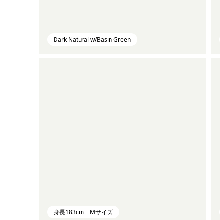
Dark Natural w/Basin Green
身長183cm Mサイズ