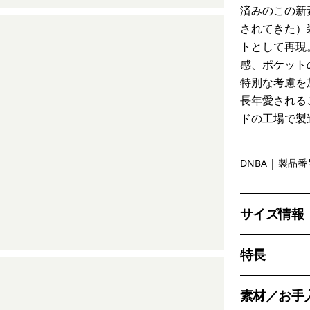
済みのこの新
されてきた）
トとして再現
感、ポケット
特別な考慮を
長年愛される
ドの工場で製
Dark Natu
DNBA
| 製品番号
サイズ情報
特長
素材／お手