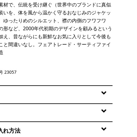
素材で、伝統を受け継ぐ（世界中のブランドに真似
装いを、体を風から温かく守るおなじみのジャケッ
。ゆったりめのシルエット、襟の内側のフワフワ
の形など、2000年代初期のデザインを顧みるという
加え、昔ながらにも新鮮なお気に入りとして今後も
こと間違いなし。フェアトレード・サーティファイ
造
ral w/Basin Green
 23057
入れ方法