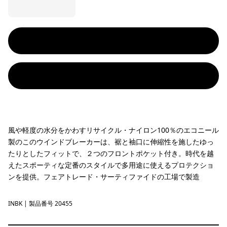
風や軽度の水分をかわすリサイクル・ナイロン100％のエコニール
製のこのウインドブレーカーは、裾と袖口に伸縮性を施したゆっ
たりとしたフィットで、２つのフロントポケット付き。時代を越
えたスポーティな定番のスタイルで多用途に使えるプロテクショ
ンを提供。フェアトレード・サーティファイドの工場で製造
INBK
Ink Black
| 製品番号 20455