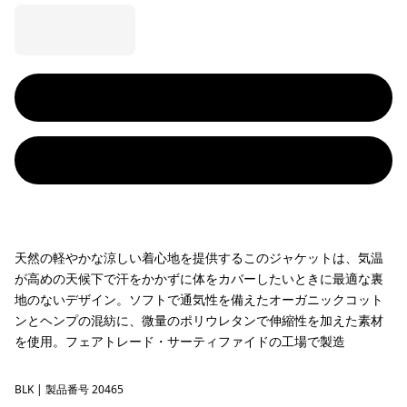
天然の軽やかな涼しい着心地を提供するこのジャケットは、気温
が高めの天候下で汗をかかずに体をカバーしたいときに最適な裏
地のないデザイン。ソフトで通気性を備えたオーガニックコット
ンとヘンプの混紡に、微量のポリウレタンで伸縮性を加えた素材
を使用。フェアトレード・サーティファイドの工場で製造
BLK
Black
| 製品番号 20465